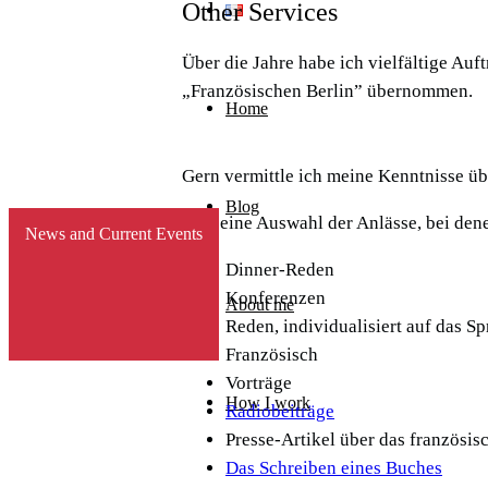
Other Services
Über die Jahre habe ich vielfältige Au
„Französischen Berlin” übernommen.
Home
Gern vermittle ich meine Kenntnisse üb
Blog
Hier eine Auswahl der Anlässe, bei dene
Testimonials
News and Current Events
Dinner-Reden
Konferenzen
About me
Reden, individualisiert auf das S
Französisch
Vorträge
How I work
Radiobeiträge
Presse-Artikel über das französis
Das Schreiben eines Buches