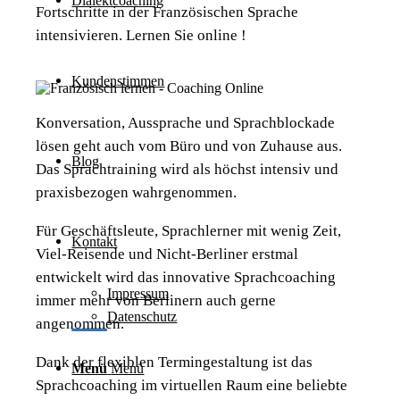
Dialektcoaching
Fortschritte in der Französischen Sprache
intensivieren. Lernen Sie online !
Kundenstimmen
Konversation, Aussprache und Sprachblockade
lösen geht auch vom Büro und von Zuhause aus.
Blog
Das Sprachtraining wird als höchst intensiv und
praxisbezogen wahrgenommen.
Für Geschäftsleute, Sprachlerner mit wenig Zeit,
Kontakt
Viel-Reisende und Nicht-Berliner erstmal
entwickelt wird das innovative Sprachcoaching
Impressum
immer mehr von Berlinern auch gerne
Datenschutz
angenommen.
Dank der flexiblen Termingestaltung ist das
Menü
Menü
Sprachcoaching im virtuellen Raum eine beliebte