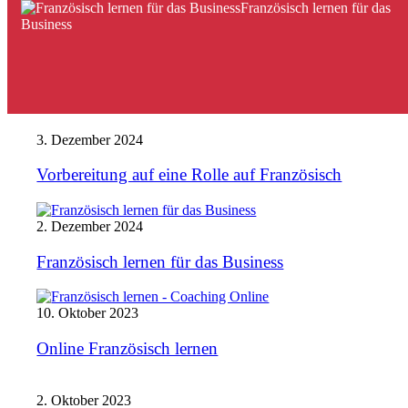
Berlin-Schöneberg, weltweit am Arbeits- oder
Le vin bleu de Monsieur Dupont – Französische
Französisch lernen für das
Urlaubsort und natürlich Online auf der ganzen
Kurzgeschichten
Business
Welt.
Mehr erfahren >>
3. Dezember 2024
Vorbereitung auf eine Rolle auf Französisch
2. Dezember 2024
Französisch lernen für das Business
10. Oktober 2023
Online Französisch lernen
2. Oktober 2023