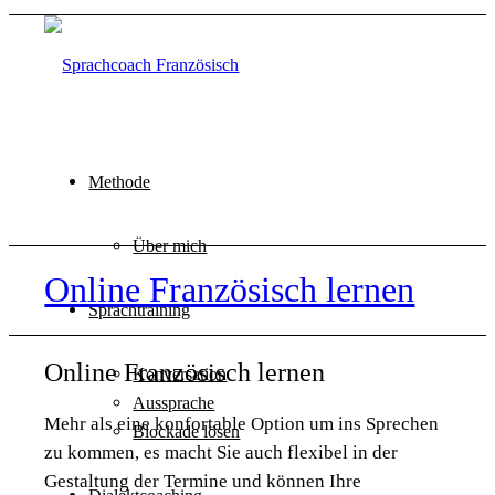
Methode
Über mich
Online Französisch lernen
Sprachtraining
Online Französisch lernen
Konversation
Aussprache
Mehr als eine konfortable Option um ins Sprechen
Blockade lösen
zu kommen, es macht Sie auch flexibel in der
Gestaltung der Termine und können Ihre