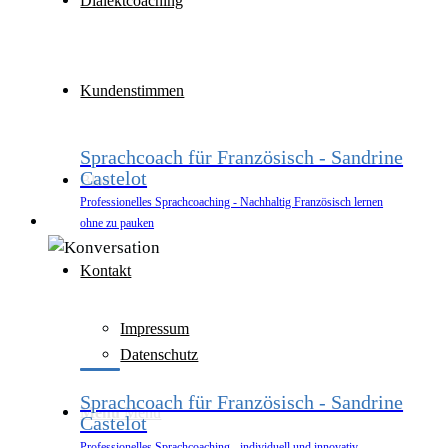
Dialektcoaching
Kundenstimmen
Sprachcoach für Französisch - Sandrine
Castelot
Blog
Professionelles Sprachcoaching - Nachhaltig Französisch lernen
ohne zu pauken
Kontakt
Impressum
Datenschutz
Sprachcoach für Französisch - Sandrine
Menü
Menü
Castelot
Professionelles Sprachcoaching - individuell und innovativ